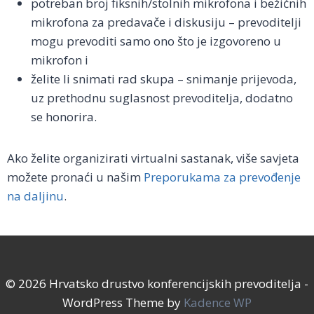
potreban broj fiksnih/stolnih mikrofona i bežičnih
mikrofona za predavače i diskusiju – prevoditelji
mogu prevoditi samo ono što je izgovoreno u
mikrofon i
želite li snimati rad skupa – snimanje prijevoda,
uz prethodnu suglasnost prevoditelja, dodatno
se honorira.
Ako želite organizirati virtualni sastanak, više savjeta
možete pronaći u našim
Preporukama za prevođenje
na daljinu
.
© 2026 Hrvatsko drustvo konferencijskih prevoditelja -
WordPress Theme by
Kadence WP